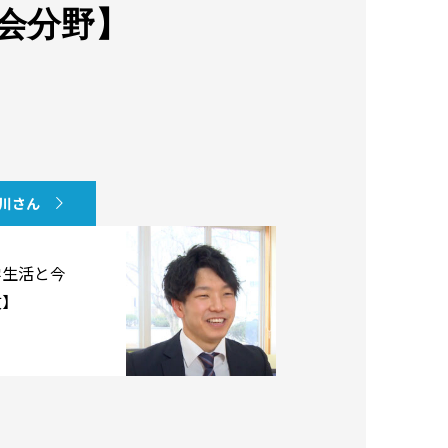
会分野】
古川さん
学生活と今
攻】