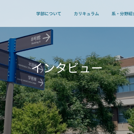
学部について
カリキュラム
系・分野紹
イ
ン
タ
ビ
ュ
ー